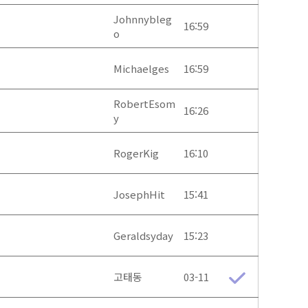
Johnnybleg
16:59
o
Michaelges
16:59
RobertEsom
16:26
y
RogerKig
16:10
JosephHit
15:41
Geraldsyday
15:23
고태동
03-11