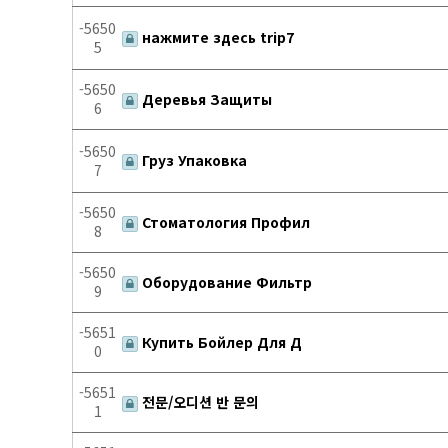
-5650
нажмите здесь trip7
5
-5650
Деревья Защиты
6
-5650
Груз Упаковка
7
-5650
Стоматология Профил
8
-5650
Оборудование Фильтр
9
-5651
Купить Бойлер Для Д
0
-5651
전문/오디션 반 문의
1