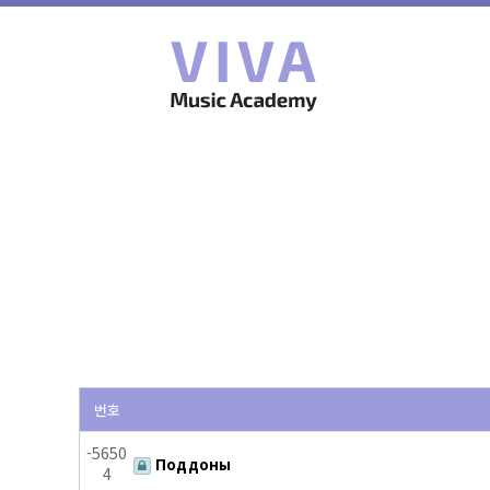
번호
-5650
Поддоны
4